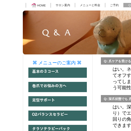
サロン案内
メニューと料金
ご予約
Q
HOME
Q:
爪ケアを受ける
⌘ メニューのご案内 ⌘
はい。
てオフ
ってし
う可能
Q:
深爪状態でも
はい。
り）で
回りの
できま