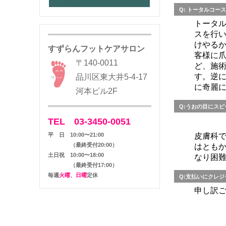
Q:
トータルコース
トータ
スを行
けやる
すずらんフットケアサロン
客様に
〒140-0011
ど、施術
す。逆に
品川区東大井5-4-17
に奇麗
河本ビル2F
Q:うおの目にス
TEL 03-3450-
0051
平 日 10:00〜21:00
皮膚科
（最終受付20:00）
はとも
土日祝 10:00〜18:00
なり困
（最終受付17:00）
毎週
火曜
、
日曜
定休
Q:支払いにクレ
申し訳